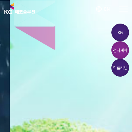
KG 에코솔루션 LOGO
EN
SITEM
KG
전자계약
인트라넷