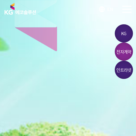
KG 에코솔루션 LOGO
EN
SITEM
KG
전자계약
인트라넷