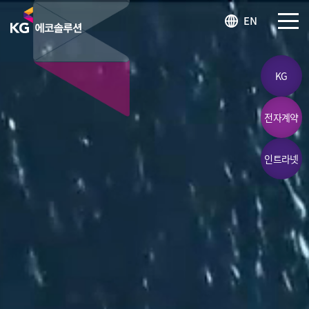
KG 에코솔루션 LOGO
EN
SITEM
KG
전자계약
인트라넷