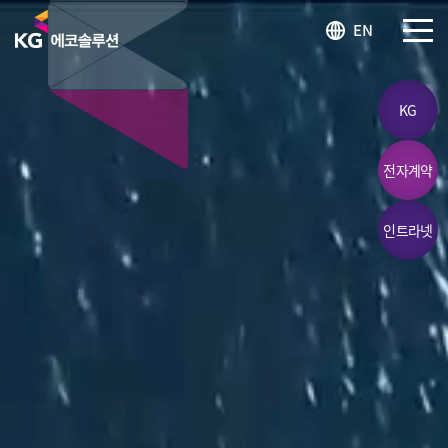
KG 에코솔루션 LOGO
EN
SITEM
KG
전자계약
인트라넷